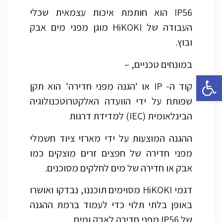
IP56 הוא חותמת איכות עצמאית שכלי
העבודה של HiKOKI מוגן מפני מים אבק
ובוץ.
במונחים טכניים, –
פתח סרגל נגישות
קוד ה- IP או ‘הגנה מפני חדירה’ הוא תקן
שפותח על ידי הוועדה האלקטרוטכנולוגיה
הבינלאומית (IEC) למדידת דרגות
ההגנה המוצעות על ידי מארזי ציוד חשמלי
מפני חדירה של חפצים זרים מוצקים כמו
אבק או חדירה של מים לחלקים מסוכנים.
דגמי HiKOKI מסוימים תוכננו, נבדקו ואושרו
באופן בלתי תלוי כדי לעמוד ברמת ההגנה
של IP56 מפני חדירה לאבק ומים