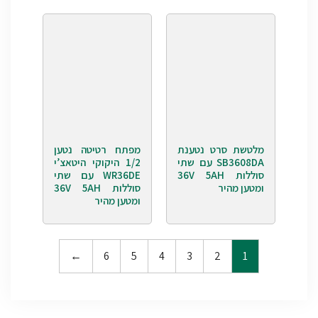
מלטשת סרט נטענת
מפתח רטיטה נטען
SB3608DA עם שתי
1/2 היקוקי היטאצ’י
סוללות 36V 5AH
WR36DE עם שתי
ומטען מהיר
סוללות 36V 5AH
ומטען מהיר
←
6
5
4
3
2
1