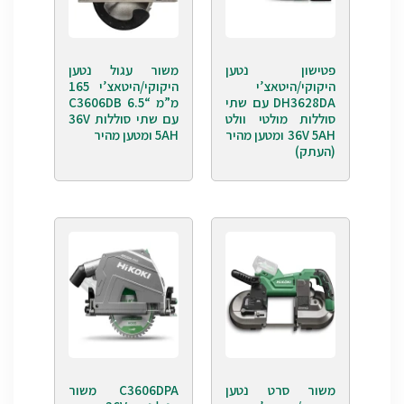
פטישון נטען
משור עגול נטען
היקוקי/היטאצ’י
היקוקי/היטאצ’י 165
DH3628DA עם שתי
מ”מ “6.5 C3606DB
סוללות מולטי וולט
עם שתי סוללות 36V
36V 5AH ומטען מהיר
5AH ומטען מהיר
(העתק)
משור סרט נטען
C3606DPA משור