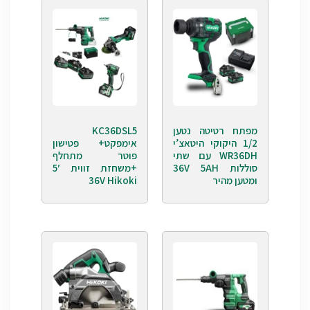
מפתח רטיטה נטען
KC36DSL5
1/2 היקוקי היטאצ’י
אימפקט+ פטישון
WR36DH עם שתי
פוטר מתחלף
סוללות 36V 5AH
+משחזת זווית 5′
ומטען מהיר
36V Hikoki