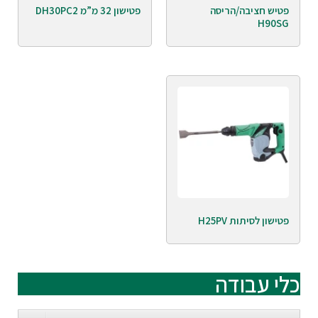
פטיש חציבה/הריסה
פטישון 32 מ”מ DH30PC2
H90SG
פטישון לסיתות H25PV
כלי עבודה