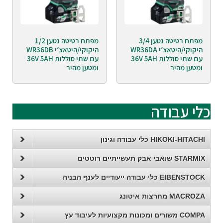
מפתח רטיטה נטען 3/4
מפתח רטיטה נטען 1/2
היקוקי/היטאצ’י WR36DA
היקוקי/היטאצ’י WR36DB
עם שתי סוללות 36V 5AH
עם שתי סוללות 36V 5AH
ומטען מהיר
ומטען מהיר
כלי עבודה
HIKOKI-HITACHI כלי עבודה וגינון
STARMIX שואבי אבק תעשייתיים רוטטים
EIBENSTOCK כלי עבודה ייעודיים לענף הבניה
MACROZA מחרצות איטונג
COMPA משורים ומכונות מקצועיות לעיבוד עץ