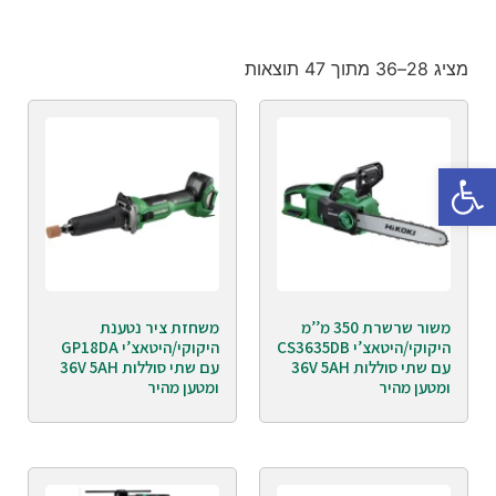
מציג 28–36 מתוך 47 תוצאות
פתח סרגל נגישות
משור שרשרת 350 מ’’מ
משחזת ציר נטענת
היקוקי/היטאצ’י CS3635DB
היקוקי/היטאצ’י GP18DA
עם שתי סוללות 36V 5AH
עם שתי סוללות 36V 5AH
ומטען מהיר
ומטען מהיר