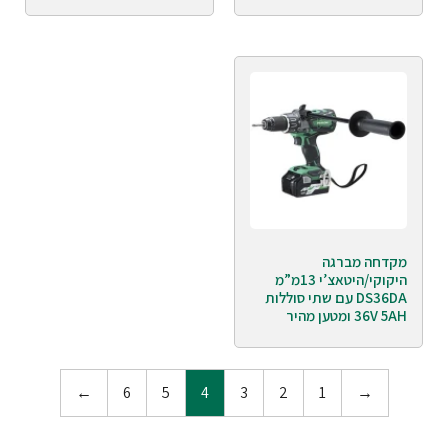
מקדחה מברגה
היקוקי/היטאצ’י 13מ”מ
DS36DA עם שתי סוללות
36V 5AH ומטען מהיר
←
6
5
4
3
2
1
→