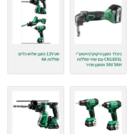
ניבלר נטען היקוקי/היטאצ’י
סט 12V נטען שלוש כלים
CN18DSL עם שתי סוללות
סוללות 4A
36V 5AH ומטען מהיר