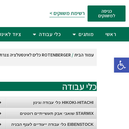
כניסה
רשימת משווקים >
למשווקים
ראשי
מותגים
כלי עבודה
ציוד לאינ
עמוד הבית
/
ROTENBERGER כלים לאינסטלציה צנרת ומיזוג
פתח סרגל נגישות
כלי עבודה
HIKOKI-HITACHI כלי עבודה וגינון
STARMIX שואבי אבק תעשייתיים רוטטים
EIBENSTOCK כלי עבודה ייעודיים לענף הבניה