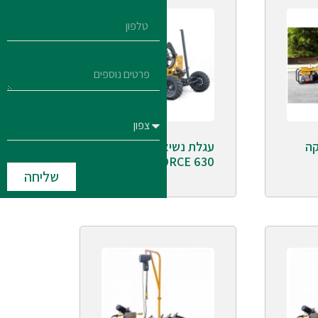
קה
עגלת נשיאה
POLYFORCE 630
שליחה